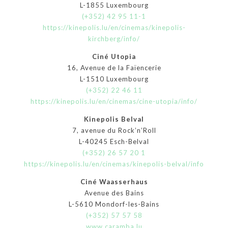
L-1855 Luxembourg
(+352) 42 95 11-1
https://kinepolis.lu/en/cinemas/kinepolis-
kirchberg/info/
Ciné Utopia
16, Avenue de la Faïencerie
L-1510 Luxembourg
(+352) 22 46 11
https://kinepolis.lu/en/cinemas/cine-utopia/info/
Kinepolis Belval
7, avenue du Rock’n’Roll
L-40245 Esch-Belval
(+352) 26 57 20 1
https://kinepolis.lu/en/cinemas/kinepolis-belval/info
Ciné Waasserhaus
Avenue des Bains
L-5610 Mondorf-les-Bains
(+352) 57 57 58
www.caramba.lu