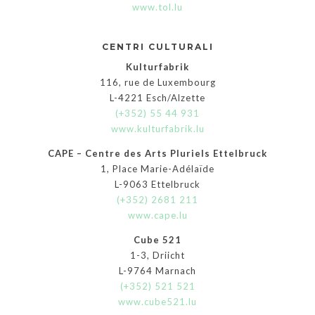
www.tol.lu
CENTRI CULTURALI
Kulturfabrik
116, rue de Luxembourg
L-4221 Esch/Alzette
(+352) 55 44 931
www.kulturfabrik.lu
CAPE – Centre des Arts Pluriels Ettelbruck
1, Place Marie-Adélaïde
L-9063 Ettelbruck
(+352) 2681 211
www.cape.lu
Cube 521
1-3, Driicht
L-9764 Marnach
(+352) 521 521
www.cube521.lu