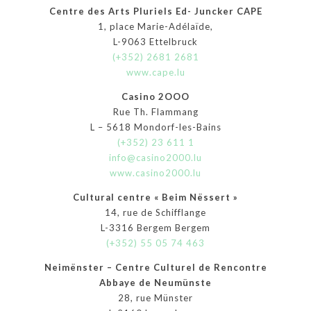
Centre des Arts Pluriels Ed- Juncker CAPE
1, place Marie-Adélaïde,
L-9063 Ettelbruck
(+352) 2681 2681
www.cape.lu
Casino 2OOO
Rue Th. Flammang
L – 5618 Mondorf-les-Bains
(+352) 23 611 1
info@casino2000.lu
www.casino2000.lu
Cultural centre « Beim Nëssert »
14, rue de Schifflange
L-3316 Bergem Bergem
(+352) 55 05 74 463
Neimënster – Centre Culturel de Rencontre
Abbaye de Neumünste
28, rue Münster