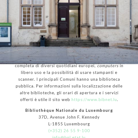
Il principale punto di riferimento è la Biblioteca
Nazionale del Lussemburgo, con emeroteca
completa di diversi quotidiani europei,
computers
in
libero uso e la possibilità di usare stampanti e
scanner. I principali Comuni hanno una biblioteca
pubblica. Per informazioni sulla localizzazione delle
altre biblioteche, gli orari di apertura e i servizi
offerti è utile il sito web
https://www.bibnet.lu
.
Bibliothèque Nationale du Luxembourg
37D, Avenue John F. Kennedy
L-1855 Luxembourg
(+352) 26 55 9-100
info@bnl.etat.lu