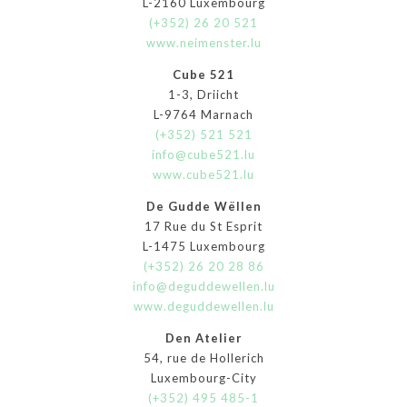
L-2160 Luxembourg
(+352) 26 20 521
www.neimenster.lu
Cube 521
1-3, Driicht
L-9764 Marnach
(+352) 521 521
info@cube521.lu
www.cube521.lu
De Gudde Wëllen
17 Rue du St Esprit
L-1475 Luxembourg
(+352) 26 20 28 86
info@deguddewellen.lu
www.deguddewellen.lu
Den Atelier
54, rue de Hollerich
Luxembourg-City
(+352) 495 485-1