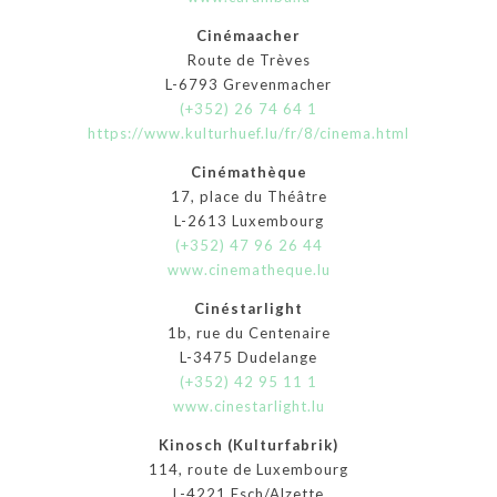
Cinémaacher
Route de Trèves
L-6793 Grevenmacher
(+352) 26 74 64 1
https://www.kulturhuef.lu/fr/8/cinema.html
Cinémathèque
17, place du Théâtre
L-2613 Luxembourg
(+352) 47 96 26 44
www.cinematheque.lu
Cinéstarlight
1b, rue du Centenaire
L-3475 Dudelange
(+352) 42 95 11 1
www.cinestarlight.lu
Kinosch (Kulturfabrik)
114, route de Luxembourg
L-4221 Esch/Alzette