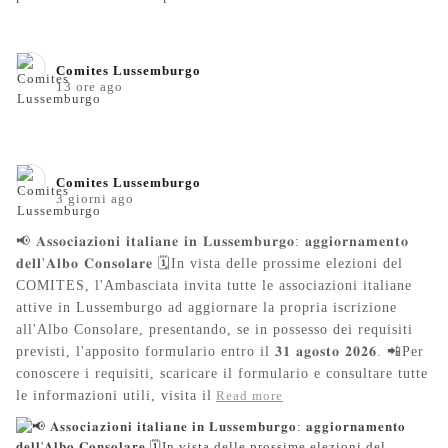
Comites Lussemburgo️
13 ore ago
Comites Lussemburgo️
3 giorni ago
📢 𝐀𝐬𝐬𝐨𝐜𝐢𝐚𝐳𝐢𝐨𝐧𝐢 𝐢𝐭𝐚𝐥𝐢𝐚𝐧𝐞 𝐢𝐧 𝐋𝐮𝐬𝐬𝐞𝐦𝐛𝐮𝐫𝐠𝐨: 𝐚𝐠𝐠𝐢𝐨𝐫𝐧𝐚𝐦𝐞𝐧𝐭𝐨
𝐝𝐞𝐥𝐥'𝐀𝐥𝐛𝐨 𝐂𝐨𝐧𝐬𝐨𝐥𝐚𝐫𝐞 🗓️In vista delle prossime elezioni del
COMITES, l'Ambasciata invita tutte le associazioni italiane
attive in Lussemburgo ad aggiornare la propria iscrizione
all'Albo Consolare, presentando, se in possesso dei requisiti
previsti, l'apposito formulario entro il 𝟑𝟏 𝐚𝐠𝐨𝐬𝐭𝐨 𝟐𝟎𝟐𝟔. 📲Per
conoscere i requisiti, scaricare il formulario e consultare tutte
le informazioni utili, visita il
Read more