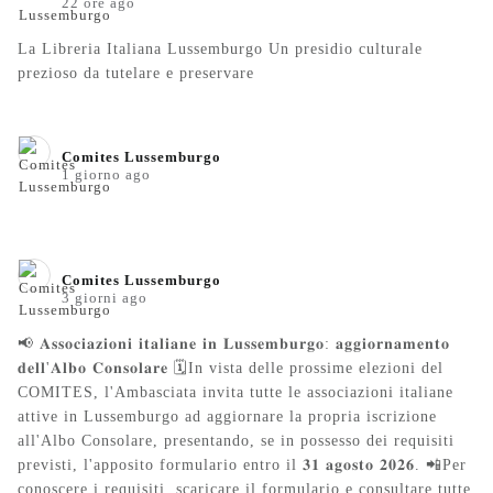
22 ore ago
La Libreria Italiana Lussemburgo Un presidio culturale
prezioso da tutelare e preservare
Comites Lussemburgo️
1 giorno ago
Comites Lussemburgo️
3 giorni ago
📢 𝐀𝐬𝐬𝐨𝐜𝐢𝐚𝐳𝐢𝐨𝐧𝐢 𝐢𝐭𝐚𝐥𝐢𝐚𝐧𝐞 𝐢𝐧 𝐋𝐮𝐬𝐬𝐞𝐦𝐛𝐮𝐫𝐠𝐨: 𝐚𝐠𝐠𝐢𝐨𝐫𝐧𝐚𝐦𝐞𝐧𝐭𝐨
𝐝𝐞𝐥𝐥'𝐀𝐥𝐛𝐨 𝐂𝐨𝐧𝐬𝐨𝐥𝐚𝐫𝐞 🗓️In vista delle prossime elezioni del
COMITES, l'Ambasciata invita tutte le associazioni italiane
attive in Lussemburgo ad aggiornare la propria iscrizione
all'Albo Consolare, presentando, se in possesso dei requisiti
previsti, l'apposito formulario entro il 𝟑𝟏 𝐚𝐠𝐨𝐬𝐭𝐨 𝟐𝟎𝟐𝟔. 📲Per
conoscere i requisiti, scaricare il formulario e consultare tutte