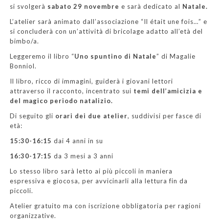
si svolgerà
sabato 29 novembre
e sarà dedicato al
Natale.
L’atelier sarà animato dall’associazione “Il était une fois…” e
si concluderà con un’attività di bricolage adatto all’età del
bimbo/a.
Leggeremo il libro “
Uno spuntino di Natale
” di Magalie
Bonniol.
Il libro, ricco di immagini, guiderà i giovani lettori
attraverso il racconto, incentrato sui
temi dell’amicizia e
del magico periodo natalizio.
Di seguito gli
orari dei due atelier
, suddivisi per fasce di
età:
15:30-16:15
dai 4 anni in su
16:30-17:15
da 3 mesi a 3 anni
Lo stesso libro sarà letto ai più piccoli in maniera
espressiva e giocosa, per avvicinarli alla lettura fin da
piccoli.
Atelier gratuito ma con iscrizione obbligatoria per ragioni
organizzative.